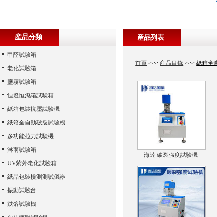
産品分類
産品列表
甲醛試驗箱
首頁
>>>
産品目錄
>>>
紙箱全
老化試驗箱
鹽霧試驗箱
恒溫恒濕箱試驗箱
紙箱包裝抗壓試驗機
紙箱全自動破裂試驗機
多功能拉力試驗機
淋雨試驗箱
海達 破裂強度試驗機
UV紫外老化試驗箱
紙品包裝檢測測試儀器
振動試驗台
跌落試驗機