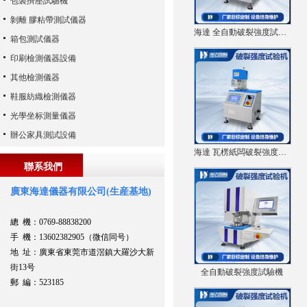
包裝擠壓試驗機
剝離 膠粘帶測試儀器
海達 全自動破裂強度試驗儀
箱包測試儀器
印刷檢測儀器設備
其他檢測儀器
鞋服紡織檢測儀器
光學坐标測量儀器
辦公家具測試設備
海達 瓦楞紙闆破裂強度測試儀
聯系我們
廣東海達儀器有限公司(生産基地)
總 機：0769-88838200
手 機：13602382905（微信同号）
地 址：廣東省東莞市道滘鎮大羅沙大新
街13号
全自動破裂強度試驗機
郵 編：523185