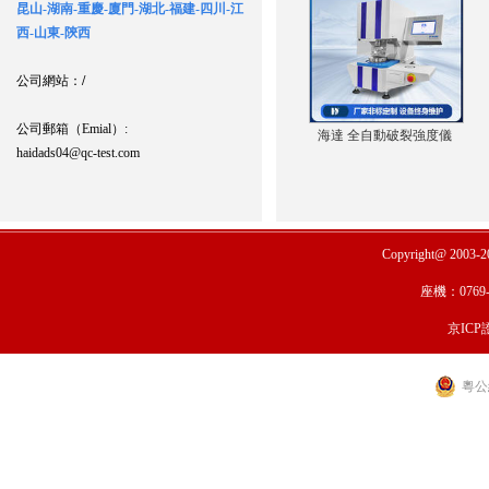
昆山-湖南-重慶-廈門-湖北-福建-四川-江
西-山東-陝西
公司網站：
/
公司郵箱（Emial）:
海達 全自動破裂強度儀
haidads04@qc-test.com
Copyright@ 2003-
座機：0769-
京ICP證
粵公網