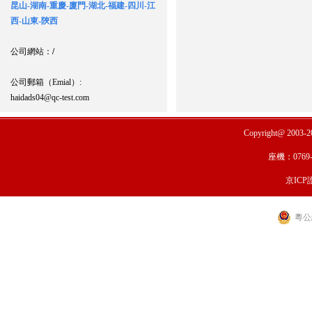
昆山-湖南-重慶-廈門-湖北-福建-四川-江
西-山東-陝西
公司網站：
/
公司郵箱（Emial）:
haidads04@qc-test.com
Copyright@ 2003-
座機：0769-
京ICP證
粵公網