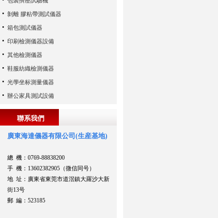
包裝擠壓試驗機
剝離 膠粘帶測試儀器
箱包測試儀器
印刷檢測儀器設備
其他檢測儀器
鞋服紡織檢測儀器
光學坐标測量儀器
辦公家具測試設備
聯系我們
廣東海達儀器有限公司(生産基地)
總 機：0769-88838200
手 機：13602382905（微信同号）
地 址：廣東省東莞市道滘鎮大羅沙大新
街13号
郵 編：523185