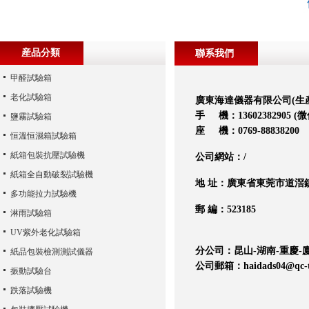
産品分類
聯系我們
甲醛試驗箱
老化試驗箱
廣東海達儀器有限公司(生
手 機：13602382905 (
鹽霧試驗箱
座 機：0769-88838200
恒溫恒濕箱試驗箱
紙箱包裝抗壓試驗機
公司網站：
/
紙箱全自動破裂試驗機
地 址：廣東省東莞市道滘
多功能拉力試驗機
郵 編：523185
淋雨試驗箱
UV紫外老化試驗箱
分公司：昆山-湖南-重慶-廈
紙品包裝檢測測試儀器
公司郵箱：haidads04@qc-te
振動試驗台
跌落試驗機