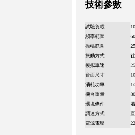
技術參數
試驗負載
1
頻率範圍
6
振幅範圍
2
振動方式
模拟車速
2
台面尺寸
1
消耗功率
1
機台重量
8
環境條件
溫
調速方式
電源電壓
2