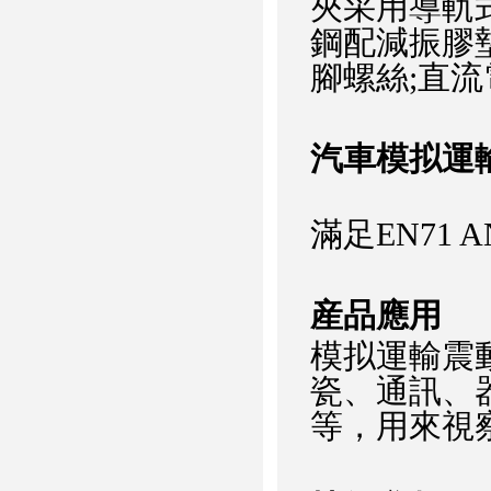
夾采用導軌
鋼配減振膠
腳螺絲;直
汽車模拟運
滿足EN71 A
産品應用
模拟運輸震
瓷、通訊、
等，用來視