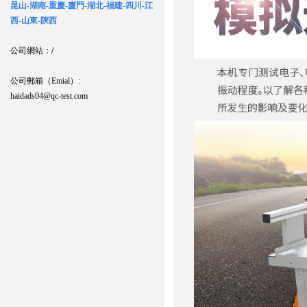
昆山-湖南-重慶-廈門-湖北-福建-四川-江
西-山東-陝西
公司網站：
/
公司郵箱（Emial）:
haidads04@qc-test.com