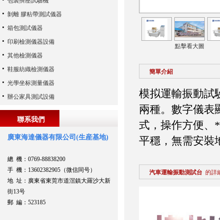
包裝擠壓試驗機
剝離 膠粘帶測試儀器
箱包測試儀器
印刷檢測儀器設備
點擊看大圖
其他檢測儀器
鞋服紡織檢測儀器
簡單介紹
光學坐标測量儀器
模拟運輸振動試
辦公家具測試設備
兩種。數字儀表
聯系我們
式，操作方便、
廣東海達儀器有限公司(生産基地)
平穩，無需安裝
總 機：0769-88838200
手 機：13602382905（微信同号）
汽車運輸振動測試台
的詳
地 址：廣東省東莞市道滘鎮大羅沙大新
街13号
郵 編：523185